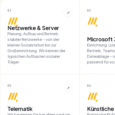
01
02
↗
Netzwerke & Server
Planung, Aufbau und Betrieb
Microsoft 
stabiler Netz­werke – von der
kleinen Sozialstation bis zur
Einrichtung, Li
Großeinrichtung. Wir kennen die
Betrieb. Teams
typischen Aufbauten sozialer
Datei­ablage –
Träger.
passend für soz
05
06
↗
Telematik
Künstliche 
Wir begleiten Sie bei allem rund um
Praktische KI-Ei