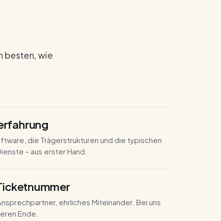
IALE TRÄGER
reine & Einrichtungen
der kleinen Beratungsstelle bis zur
ßeinrichtung mit mehreren Standorten.
m besten, wie
erfahrung
ftware, die Träger­strukturen und die typischen
ienste – aus erster Hand.
 Ticket­nummer
nsprech­partner, ehrliches Miteinander. Bei uns
deren Ende.