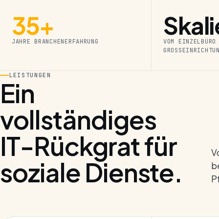
35+
Skali
JAHRE BRANCHENERFAHRUNG
VOM EINZELBÜRO
GROSSEINRICHTUN
LEISTUNGEN
Ein
vollständiges
IT-Rückgrat für
V
soziale Dienste.
b
P