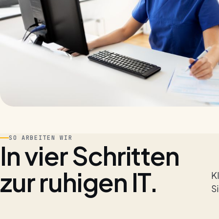
SO ARBEITEN WIR
In vier Schritten
zur ruhigen IT.
K
S