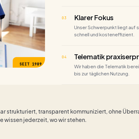
Klarer Fokus
03
Unser Schwerpunkt liegt auf 
schnell und kosten­effizient.
Telematik praxiserp
04
SEIT 1989
Wir haben die Telematik berei
bis zur täglichen Nutzung.
lar strukturiert, transparent kommuniziert, ohne Über
ie wissen jederzeit, wo wir stehen.