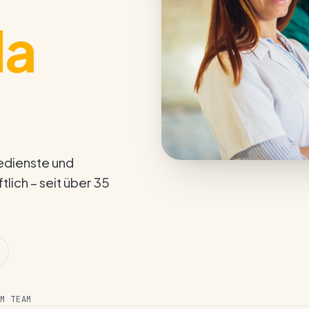
da
e­dienste und
lich – seit über 35
M TEAM