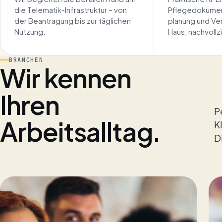
die Telematik-Infrastruktur – von
Pflege­dokumen
der Beantragung bis zur täglichen
planung und Ver
Nutzung.
Haus, nachvollz
BRANCHEN
Wir kennen
Ihren
P
Arbeitsalltag.
K
D