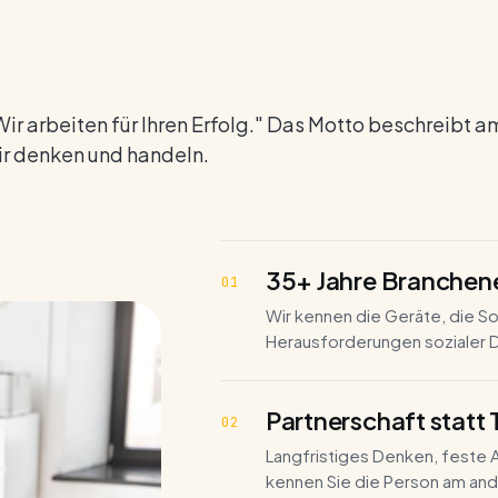
PFLEGEDIENSTE
SOZ
Ambulante Pflege
Ve
Tourenplanung, mobile Erfassung, sichere
Von 
Anbindung an Kostenträger. Telematik inklusive.
Gro
Wir arbeiten für Ihren Erfolg." Das Motto beschreibt a
ir denken und handeln.
35+ Jahre Branchen
01
Wir kennen die Geräte, die So
Herausforderungen sozialer D
Partnerschaft statt
02
Langfristiges Denken, feste A
kennen Sie die Person am an