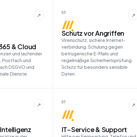
03
↗
↗
Schutz vor Angriffen
Virenschutz, sichere Internet­
365 & Cloud
verbindung, Schulung gegen
zenzen und laufender
betrügerische E-Mails und
, Postfach und
regelmäßige Sicherheits­prüfung.
 nach DSGVO und
Schutz für besonders sensible
iale Dienste.
Daten.
07
↗
↗
Intelligenz
IT-Service & Support
nsätze in der
Hilfe per Fernwartung, Telefon und