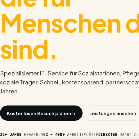
Menschen 
sind.
Spezialisierter IT-Service für Sozialstationen, Pfleg
soziale Träger. Schnell, kostensparend, partnerschaft
Jahren.
Kostenlosen Besuch planen
→
Leistungen ansehen
35+ JAHRE
ERFAHRUNG
2 – 400+
ARBEITS­PLÄTZE
DIREKTER
DRAHT ZU