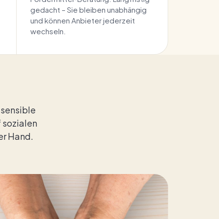
gedacht – Sie bleiben unabhängig
und können Anbieter jederzeit
wechseln.
 sensible
 sozialen
er Hand.