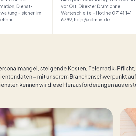
tation, Dienst­
vor Ort. Direkter Draht ohne
waltung – sicher, im
Warteschleife – Hotline 07141 141
iehbar.
6789, help@bitman.de.
ersonalmangel, steigende Kosten, Telematik-Pflicht,
lientendaten – mit unserem Branchenschwerpunkt auf
iensten kennen wir diese Herausforderungen aus erst